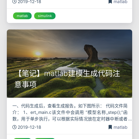
2019-12-18
matlab
matlab
simulink
【笔记】matlab建模生成代码注
意事项
一、代码生成后，查看生成报告。如下图所示： 代码文件简
介： 1、ert_main.c该文件中会调用 “模型名称_step();”函
数，用于单步执行，可以根据实际情况放在定时器中断或者
任务调度里面执行该函数。除此之外，该文件中的main函数
2019-12-18
matlab