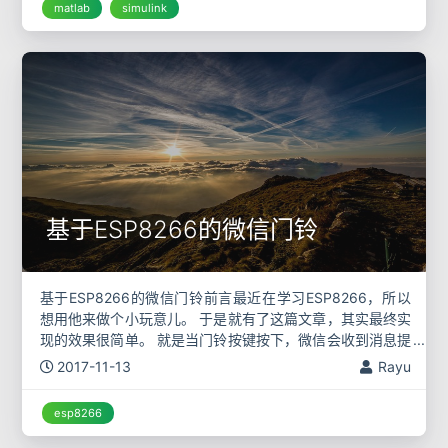
matlab
simulink
基于ESP8266的微信门铃
基于ESP8266的微信门铃前言最近在学习ESP8266，所以
想用他来做个小玩意儿。 于是就有了这篇文章，其实最终实
现的效果很简单。 就是当门铃按键按下，微信会收到消息提
醒。 当然这只是初期，拓展的话可以进一步设计一套协议，
2017-11-13
Rayu
添加更多设备
esp8266