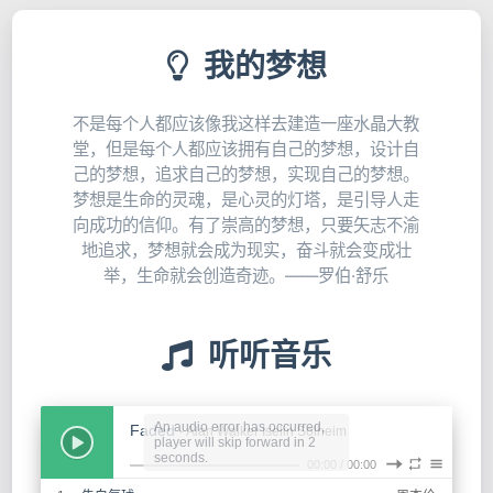
开始阅读
GITHUB
我的梦想
不是每个人都应该像我这样去建造一座水晶大教
堂，但是每个人都应该拥有自己的梦想，设计自
己的梦想，追求自己的梦想，实现自己的梦想。
梦想是生命的灵魂，是心灵的灯塔，是引导人走
向成功的信仰。有了崇高的梦想，只要矢志不渝
地追求，梦想就会成为现实，奋斗就会变成壮
举，生命就会创造奇迹。——罗伯·舒乐
听听音乐
An audio error has occurred,
Faded
- Alan Walker Iselin Solheim
player will skip forward in 2
seconds.
00:00
/
00:00