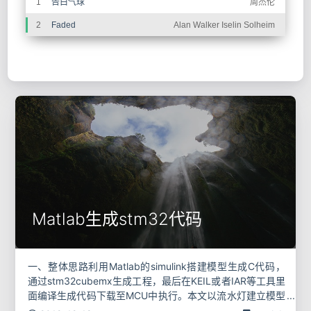
1
告白气球
周杰伦
2
Faded
Alan Walker Iselin Solheim
Matlab生成stm32代码
一、整体思路利用Matlab的simulink搭建模型生成C代码，
通过stm32cubemx生成工程，最后在KEIL或者IAR等工具里
面编译生成代码下载至MCU中执行。本文以流水灯建立模型
和简单使用定时器为例进行演示。 二、开发环境1、安装