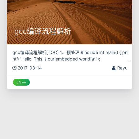
gcc编译流程解析
gcc编译流程解析[TOC] 1、预处理 #include int main() { pri
ntf("Hello! This is our embedded world!\n");
2017-03-14
Rayu
c/c++