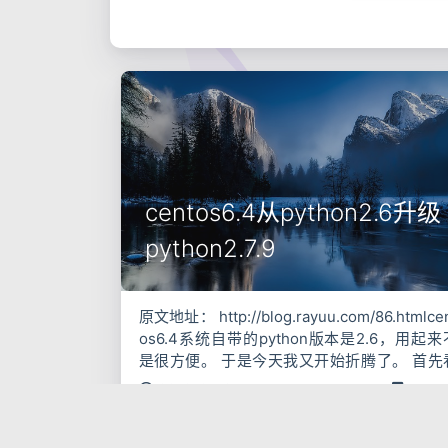
centos6.4从python2.6升级
python2.7.9
原文地址： http://blog.rayuu.com/86.htmlce
os6.4系统自带的python版本是2.6，用起来
是很方便。 于是今天我又开始折腾了。 首先
一下系统的版本 lsb_release -a发现是centos
2016-05-25
pyth
python