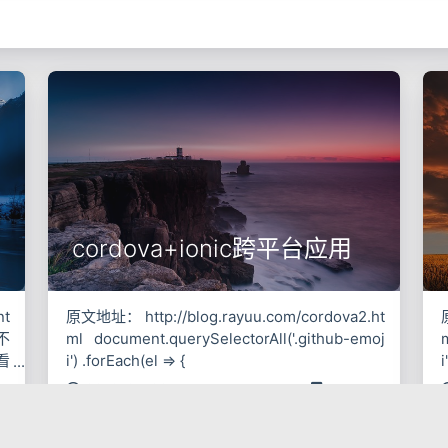
cordova+ionic跨平台应用
nt
原文地址： http://blog.rayuu.com/cordova2.ht
不
ml document.querySelectorAll('.github-emoj
看
i') .forEach(el => {
i
6
on
2016-05-22
cordova
cordova