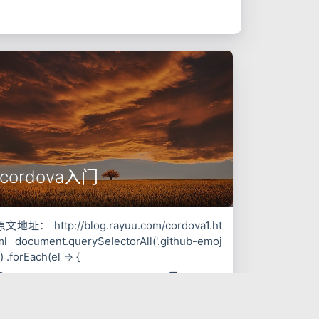
cordova入门
原文地址： http://blog.rayuu.com/cordova1.ht
ml document.querySelectorAll('.github-emoj
') .forEach(el => {
2016-05-18
cordova
cordova