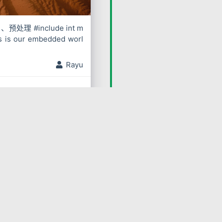
预处理 #include int m
his is our embedded worl
Rayu