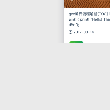
gcc编译流程解析[TOC] 1、
ain() { printf("Hello! T
d!\n");
2017-03-14
c/c++