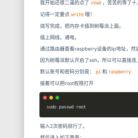
我开始还很二逼的点了
，苦苦的等了十
read
记得一定要点
哦！
write
烧写完成，把内存卡插到树莓派上面。
插上网线，通电。
通过路由器查看raspberry设备的ip地址，然后s
因为树莓派默认开启了ssh，所以可以直接连
默认账号和密码分别是：
和
pi
raspberry
接着可以把root权限打开
sudo passwd root
输入2次密码就行了。
然后进入如下界面：