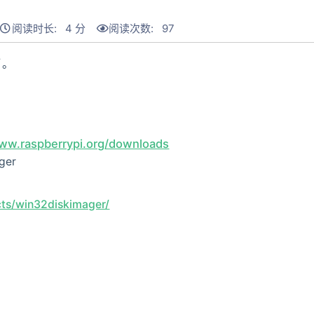
阅读时长: 4 分
阅读次数:
97
了。
www.raspberrypi.org/downloads
er
ects/win32diskimager/