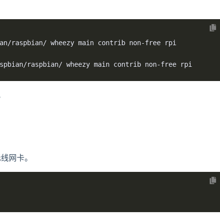
an/raspbian/ wheezy main contrib non-free rpi

spbian/raspbian/ wheezy main contrib non-free rpi
。
无线网卡。