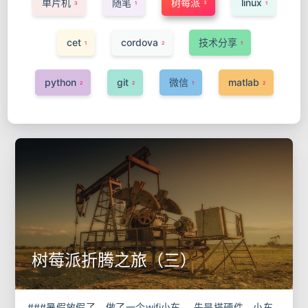
单片机
随笔
树莓派
linux
3
3
1
1
cet
cordova
技术分享
1
2
1
python
git
微信
matlab
2
2
1
2
树莓派折腾之旅（三）
###暑假放假了，做了一个wifi小车。 先是搭硬件，小车，