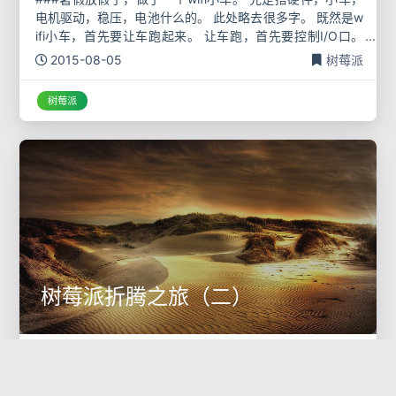
电机驱动，稳压，电池什么的。 此处略去很多字。 既然是w
ifi小车，首先要让车跑起来。 让车跑，首先要控制I/O口。
用的是python的GPIO口的库。 sudo apt
2015-08-05
树莓派
树莓派
树莓派折腾之旅（二）
######昨天说到了GPIO口的配置，今天有空就再说一说摄
像头吧。 ######我是参考的这个帖子做的 http://www.sh
umeipai.net/forum.php?mod=viewthread&tid=18882 插