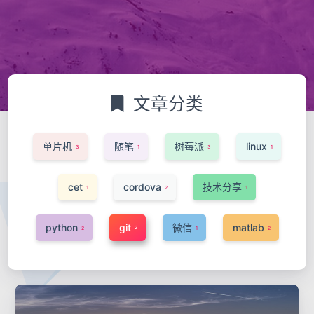
文章分类
单片机
随笔
树莓派
linux
3
1
3
1
cet
cordova
技术分享
1
2
1
python
git
微信
matlab
2
2
1
2