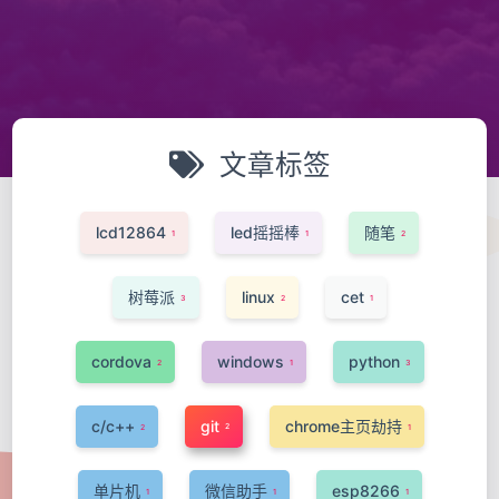
文章标签
lcd12864
led摇摇棒
随笔
1
1
2
树莓派
linux
cet
3
2
1
cordova
windows
python
2
1
3
c/c++
git
chrome主页劫持
2
2
1
单片机
微信助手
esp8266
1
1
1