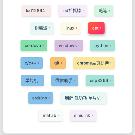
lcd12864
led摇摇棒
随笔
1
1
2
树莓派
linux
cet
1
3
2
cordova
windows
python
2
1
3
c/c++
git
chrome主页劫持
2
2
1
单片机
微信助手
esp8266
1
1
1
arduino
瑞萨 低功耗 单片机
2
1
matlab
simulink
2
2