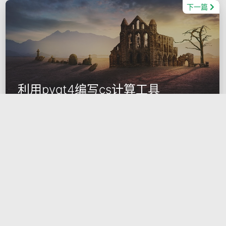
下一篇
利用pyqt4编写cs计算工具
利用pyqt4编写cs计算工具 之前用Python做了一个通道号查找
的小程序，只不过没有做界面。 最近的一个项目要用到帧校验
（CS），为了方便，写了一个计算的小程序。 该程序用了QT4
来做界面，也算是我的第一个QT小程序。 现在来分享一
2016-12-03
Rayu
python