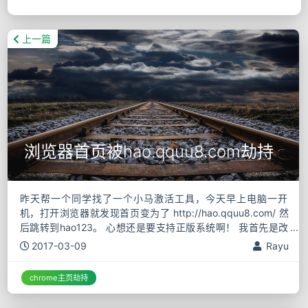
上一篇
浏览器首页被hao.qquu8.com劫持
昨天帮一个同学找了一个小马激活工具，今天早上电脑一开
机，打开浏览器就发现首页变为了 http://hao.qquu8.com/ 然
后跳转到hao123。 心想还是要支持正版系统啊！ 我首先是改
浏览器的配置，把chrome的首页设置为打开
2017-03-09
Rayu
chrome主页劫持